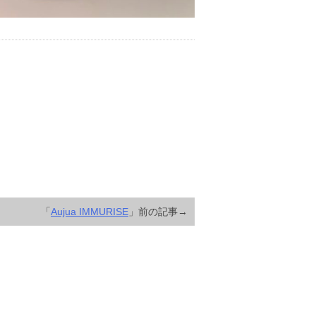
「
Aujua IMMURISE
」前の記事→