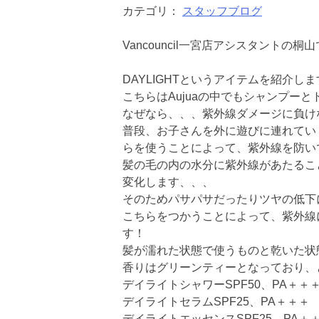
カテゴリ：
スタッフブログ
Vancouncil一宮店アシスタントの桐
DAYLIGHTというアイテムを紹介し
こちらはAujuaの中でもシャンプー
なぜなら、、、紫外線ダメージに負け
普段、お子さんを外に遊びに連れてい
らを使うことによって、紫外線を防い
髪の毛の内の水分に紫外線があたるこ
変化します、、、
そのためパサパサだったりツヤの低下
こちらをつかうことによって、紫外線
す！
髪が濡れた状態で使うものと乾いた状
香りはグリーンティーとなっており、
デイライトシャワーSPF50、PA＋＋
デイライトセラムSPF25、PA＋＋＋
デイライトエッセンスSPF25、PA＋