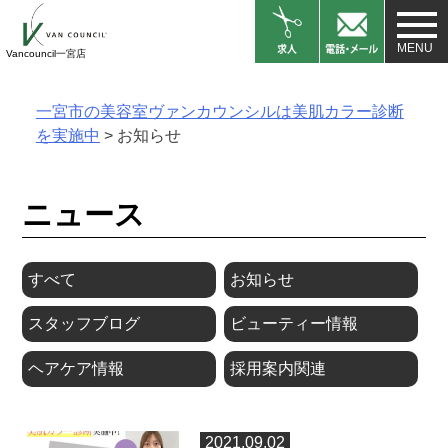
Skip
to
Vancouncil一宮店
content
一宮市の美容室ヴァンカウンシルは美肌カラー診断
を実施中
>
お知らせ
ニュース
すべて
お知らせ
スタッフブログ
ビューティー情報
ヘアケア情報
採用案内関連
2021.09.02