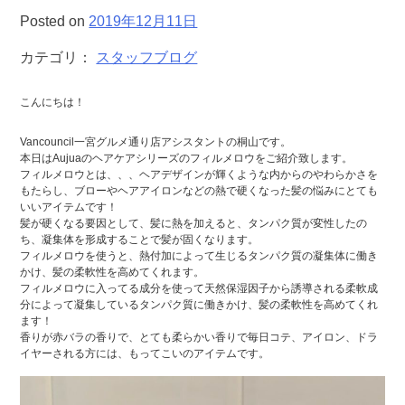
Posted on
2019年12月11日
カテゴリ：
スタッフブログ
こんにちは！
Vancouncil一宮グルメ通り店アシスタントの桐山です。
本日はAujuaのヘアケアシリーズのフィルメロウをご紹介致します。
フィルメロウとは、、、ヘアデザインが輝くような内からのやわらかさを
もたらし、ブローやヘアアイロンなどの熱で硬くなった髪の悩みにとても
いいアイテムです！
髪が硬くなる要因として、髪に熱を加えると、タンパク質が変性したの
ち、凝集体を形成することで髪が固くなります。
フィルメロウを使うと、熱付加によって生じるタンパク質の凝集体に働き
かけ、髪の柔軟性を高めてくれます。
フィルメロウに入ってる成分を使って天然保湿因子から誘導される柔軟成
分によって凝集しているタンパク質に働きかけ、髪の柔軟性を高めてくれ
ます！
香りが赤バラの香りで、とても柔らかい香りで毎日コテ、アイロン、ドラ
イヤーされる方には、もってこいのアイテムです。