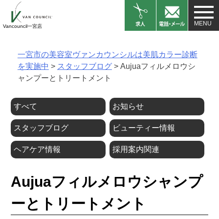
Skip
to
Vancouncil一宮店
content
一宮市の美容室ヴァンカウンシルは美肌カラー診断
を実施中
>
スタッフブログ
>
Aujuaフィルメロウシ
ャンプーとトリートメント
すべて
お知らせ
スタッフブログ
ビューティー情報
ヘアケア情報
採用案内関連
Aujuaフィルメロウシャンプ
ーとトリートメント