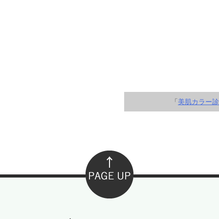
「
美肌カラー診