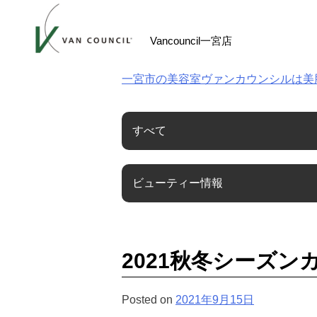
Skip
to
Vancouncil一宮店
content
一宮市の美容室ヴァンカウンシルは美
すべて
ビューティー情報
2021秋冬シーズン
Posted on
2021年9月15日