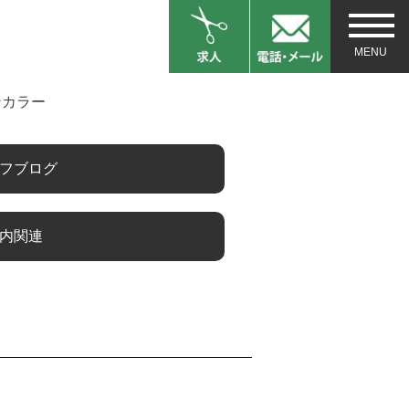
ンカラー
フブログ
内関連