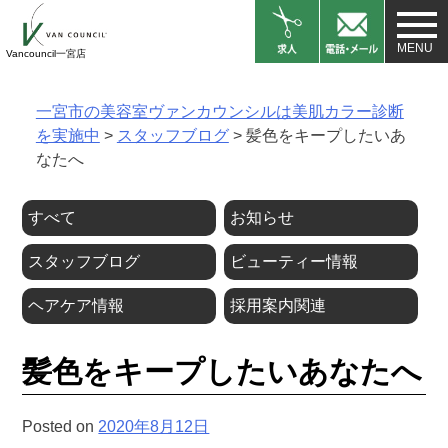
Skip
to
Vancouncil一宮店
content
一宮市の美容室ヴァンカウンシルは美肌カラー診断
を実施中
>
スタッフブログ
>
髪色をキープしたいあ
なたへ
すべて
お知らせ
スタッフブログ
ビューティー情報
ヘアケア情報
採用案内関連
髪色をキープしたいあなたへ
Posted on
2020年8月12日