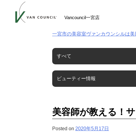
Skip
to
Vancouncil一宮店
content
一宮市の美容室ヴァンカウンシルは美
すべて
ビューティー情報
美容師が教える！サ
Posted on
2020年5月17日