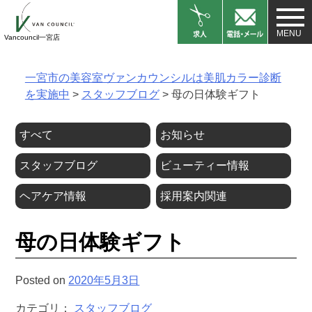
Skip
to
Vancouncil一宮店
content
一宮市の美容室ヴァンカウンシルは美肌カラー診断
を実施中
>
スタッフブログ
>
母の日体験ギフト
すべて
お知らせ
スタッフブログ
ビューティー情報
ヘアケア情報
採用案内関連
母の日体験ギフト
Posted on
2020年5月3日
カテゴリ：
スタッフブログ