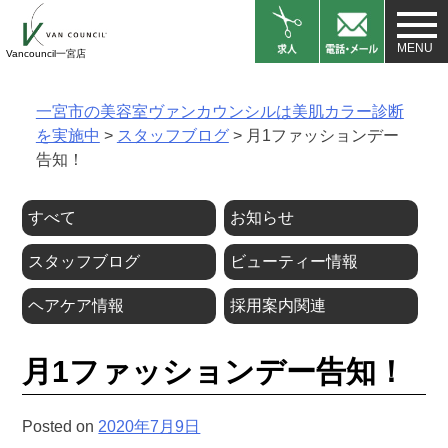
Skip
to
Vancouncil一宮店
content
一宮市の美容室ヴァンカウンシルは美肌カラー診断
を実施中
>
スタッフブログ
>
月1ファッションデー
告知！
すべて
お知らせ
スタッフブログ
ビューティー情報
ヘアケア情報
採用案内関連
月1ファッションデー告知！
Posted on
2020年7月9日