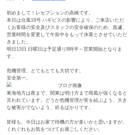
初めまして！レセプションの高橋です。
本日は台風
19
号
ハギビスの影響により、ご来店いただ
くお客様の安全及びスタッフの安全確保のため、急遽、
営業時間を変更して午前中をもって休業とさせていただ
きました。
明日
13
日
日曜日は予定通り
8
時半～営業開始となりま
す。
危機管理、とてもとても大切です。
安全第一。
東海地方は夜まで、関東は明け方まで雨風が強くなると
言われています。どうか危機管理が実を結ぶよう、大き
な被害がでないよう、祈るばかりです。
皆様も、今日はお家で待機の方が多いかと思いますが、
くれぐれもお気をつけてお過ごしください。