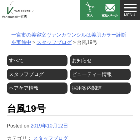
Skip
to
Vancouncil一宮店
content
一宮市の美容室ヴァンカウンシルは美肌カラー診断
を実施中
>
スタッフブログ
>
台風19号
すべて
お知らせ
スタッフブログ
ビューティー情報
ヘアケア情報
採用案内関連
台風19号
Posted on
2019年10月12日
カテゴリ：
スタッフブログ