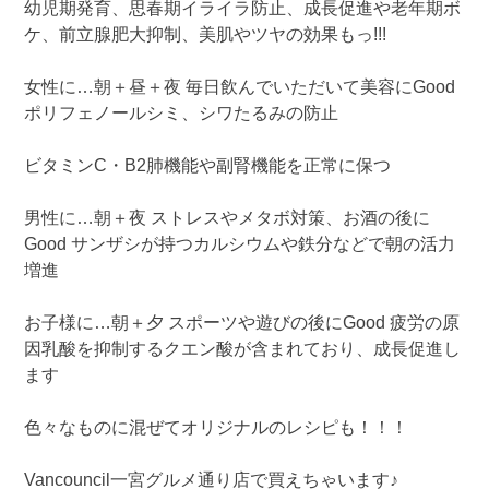
幼児期発育、思春期イライラ防止、成長促進や老年期ボ
ケ、前立腺肥大抑制、美肌やツヤの効果もっ!!!
女性に…朝＋昼＋夜 毎日飲んでいただいて美容にGood
ポリフェノールシミ、シワたるみの防止
ビタミンC・B2肺機能や副腎機能を正常に保つ
男性に…朝＋夜 ストレスやメタボ対策、お酒の後に
Good サンザシが持つカルシウムや鉄分などで朝の活力
増進
お子様に…朝＋夕 スポーツや遊びの後にGood 疲労の原
因乳酸を抑制するクエン酸が含まれており、成長促進し
ます
色々なものに混ぜてオリジナルのレシピも！！！
Vancouncil一宮グルメ通り店で買えちゃいます♪