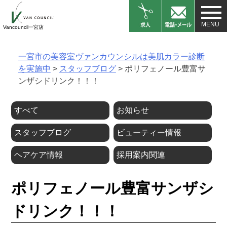
Skip
to
Vancouncil一宮店
content
一宮市の美容室ヴァンカウンシルは美肌カラー診断
を実施中
>
スタッフブログ
>
ポリフェノール豊富サ
ンザシドリンク！！！
すべて
お知らせ
スタッフブログ
ビューティー情報
ヘアケア情報
採用案内関連
ポリフェノール豊富サンザシ
ドリンク！！！