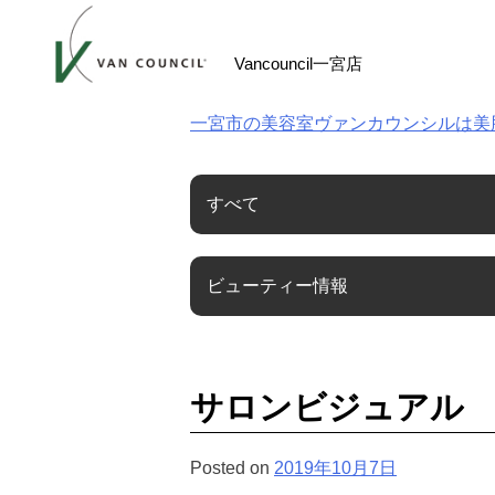
Skip
to
Vancouncil一宮店
content
一宮市の美容室ヴァンカウンシルは美
すべて
ビューティー情報
サロンビジュアル
Posted on
2019年10月7日