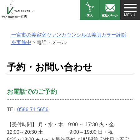
Skip
to
Vancouncil一宮店
content
一宮市の美容室ヴァンカウンシルは美肌カラー診断
を実施中
>
電話・メール
予約・お問い合わせ
お電話でのご予約
TEL
0586-71-5656
【受付時間】 月・水・木 9:00 ～ 17:30 火・金
12:00～20:30 土 9:00～19:00 日・祝
8:30～18:00 ★カット最終受付は1時間前 定休日／不定