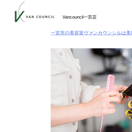
Skip
to
Vancouncil一宮店
content
一宮市の美容室ヴァンカウンシルは美