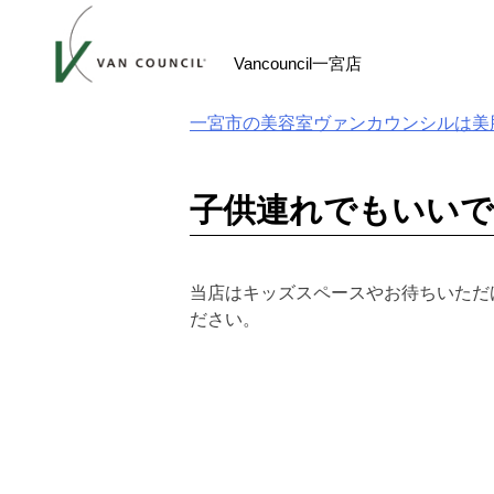
Skip
to
Vancouncil一宮店
content
一宮市の美容室ヴァンカウンシルは美
子供連れでもいいで
当店はキッズスペースやお待ちいただ
ださい。