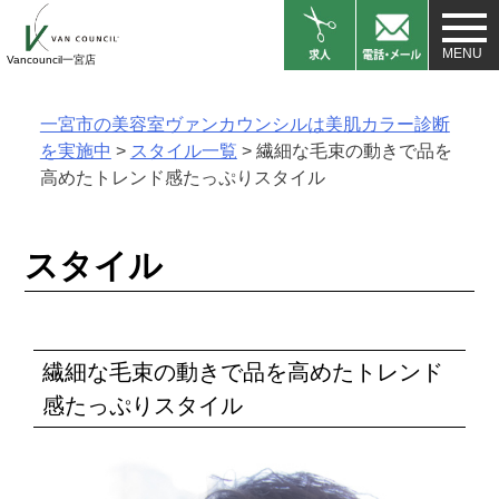
Skip
to
Vancouncil一宮店
content
一宮市の美容室ヴァンカウンシルは美肌カラー診断
を実施中
>
スタイル一覧
>
繊細な毛束の動きで品を
高めたトレンド感たっぷりスタイル
スタイル
繊細な毛束の動きで品を高めたトレンド
感たっぷりスタイル