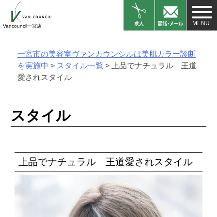
Skip
to
Vancouncil一宮店
content
一宮市の美容室ヴァンカウンシルは美肌カラー診断
を実施中
>
スタイル一覧
>
上品でナチュラル 王道
愛されスタイル
スタイル
上品でナチュラル 王道愛されスタイル