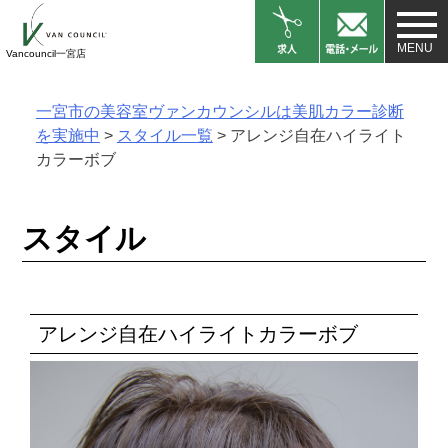
Skip
to
Vancouncil一宮店
content
一宮市の美容室ヴァンカウンシルは美肌カラー診断
を実施中
>
スタイル一覧
>
アレンジ自在ハイライト
カラーボブ
スタイル
アレンジ自在ハイライトカラーボブ